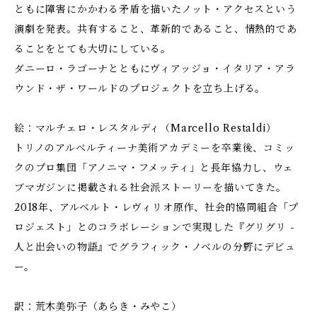
ともに障害にかかわる矛盾を描いたノット・アクセスという
演劇を発表。共有すること、革新的であること、情熱的であ
ることをとても大切にしている。
ダニーロ・ラゴーナとともにヴィアッジョ・イタリア・アラ
ウンド・ザ・ワールドのプロジェクトを立ち上げる。
絵：マルチェロ・レスタルディ（Marcello Restaldi）
トリノのアルベルティーナ美術アカデミーを卒業後、コミッ
クのプロ集団「アノニマ・フメッティ」と長年協力し、ウェ
ブマガジンに掲載される社会派ストーリーを描いてきた。
2018年、アルベルト・レヴィリオ原作、社会的協同組合「プ
ロジェスト」とのコラボレーションで実現した『グリグリ -
人と出会いの物語』でグラフィック・ノベルの分野にデビュ
ー。
訳：荒木美弥子（あらき・みやこ）