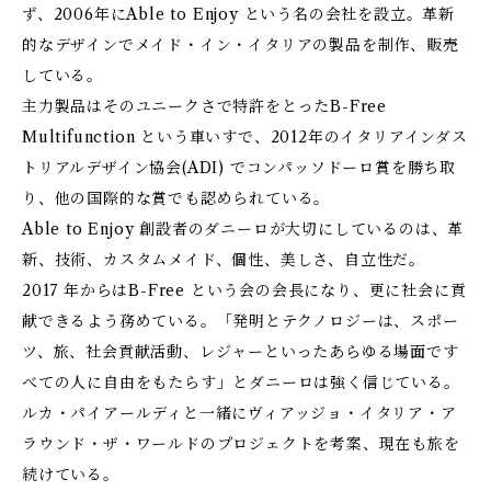
ず、2006年にAble to Enjoy という名の会社を設立。革新
的なデザインでメイド・イン・イタリアの製品を制作、販売
している。
主力製品はそのユニークさで特許をとったB-Free
Multifunction という車いすで、2012年のイタリアインダス
トリアルデザイン協会(ADI) でコンパッソドーロ賞を勝ち取
り、他の国際的な賞でも認められている。
Able to Enjoy 創設者のダニーロが大切にしているのは、革
新、技術、カスタムメイド、個性、美しさ、自立性だ。
2017 年からはB-Free という会の会長になり、更に社会に貢
献できるよう務めている。「発明とテクノロジーは、スポー
ツ、旅、社会貢献活動、レジャーといったあらゆる場面です
べての人に自由をもたらす」とダニーロは強く信じている。
ルカ・パイアールディと一緒にヴィアッジョ・イタリア・ア
ラウンド・ザ・ワールドのプロジェクトを考案、現在も旅を
続けている。