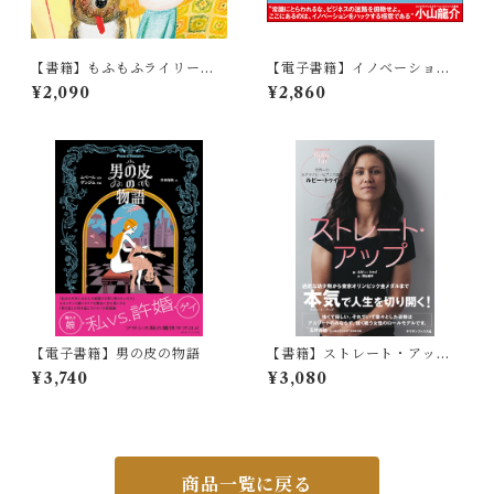
【書籍】もふもふライリーと
【電子書籍】イノベーション
ちいさなエリザベス
の迷路
¥2,090
¥2,860
【電子書籍】男の皮の物語
【書籍】ストレート・アップ
世界一の女子ラグビーセブン
¥3,740
¥3,080
ズ選手ルビー・トゥイ
商品一覧に戻る