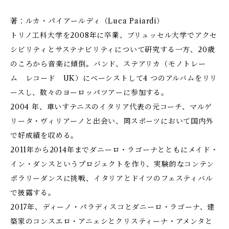
著：ルカ・パイアールディ（Luca Paiardi）
トリノ工科大学を2008年に卒業、ブリュッセル大学でアクセ
シビリティとサステナビリティについて研究する一方、20歳
のころから音楽に傾倒。バンド、ステアリカ（モノトレー
ム レコード UK）にベーシストして4 つのアルバムをリリ
ースし、数々のヨーロッパツアーに参加する。
2004 年、車いすテニスのイタリア代表の元コーチ、マルゲ
リータ・ヴィリアーノと出会い、同スポーツにおいて国内外
で好成績を収める。
2011年から2014年までダニーロ・ラゴーナとともにメイド・
イン・ダンスというプロジェクトを作り、実験的なコンテン
ポラリーダンスに挑戦、イタリアとドイツのフェスティバル
で披露する。
2017年、ディーノ・パラディスコとダニーロ・ラゴーナ、建
築家のコンスエロ・アニェシとクリスティーナ・アメンタと