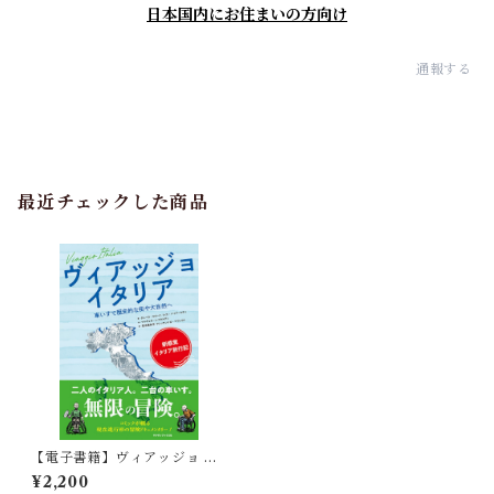
日本国内にお住まいの方向け
通報する
最近チェックした商品
【電子書籍】ヴィアッジョ イ
タリア 車いすで歴史的な街や
¥2,200
大自然へ