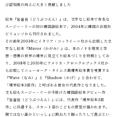
び認知度の向上に大きく貢献しました
絵本『동물원（どうぶつえん）』は、文字なし絵本で有名な
スージー・リーの初の韓国語絵本で、2004年に韓国の出版社
ビリョンソから刊行されました。
その前年2003年にイタリア・コッライーニ社から出版した文
字なし絵本『Mirror（かがみ）』は、本のノドを現実と空
想・想像の世界の境界に見立てた絵本づくりを特徴としてお
り、2008年と2010年にアメリカ・クロニクルブックス社か
ら出版してニューヨーク・タイムズ最優秀絵本賞を受賞する
『Wave（なみ）』と『Shadow（かげ）』と合わせて、
「境界絵本3部作」と呼ばれる彼女の代表作となりました。
文も絵もスージー・リーが手掛けた韓国語絵本デビュー作
『동물원（どうぶつえん）』には、代表作「境界絵本3部
作」に共通する、スカート姿のこどもの原型が描かれます。
親ではない誰かといっしょに跳ねたり踊ったりして遊ぶとい