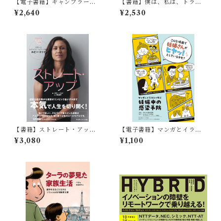
【電子書籍】ギャンブラー
【書籍】僕は、私は、トラン
ズ・アノニマス 今日一日
スジェンダーです
¥2,640
¥2,530
【書籍】ストレート・アップ
【電子書籍】マンガとイラス
世界一の女子ラグビーセブン
トで学ぶ妊娠中の感染予防
¥3,080
¥1,100
ズ選手ルビー・トゥイ