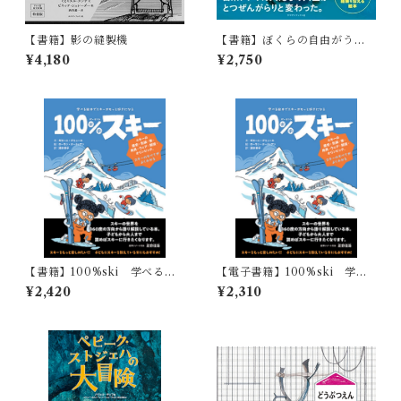
【書籍】影の縫製機
【書籍】ぼくらの自由がうば
われる時 第二次世界大戦の
¥4,180
¥2,750
日系アメリカ人の物語
【書籍】100%ski 学べる絵
【電子書籍】100%ski 学べ
本でスキーがもっと好きにな
る絵本でスキーがもっと好き
¥2,420
¥2,310
る
になる