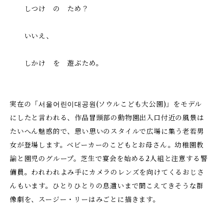
しつけ の ため？
いいえ、
しかけ を 遊ぶため。
実在の「서울어린이대공원(ソウルこども大公園)」をモデル
にしたと言われる、作品冒頭部の動物園出入口付近の風景は
たいへん魅惑的で、思い思いのスタイルで広場に集う老若男
女が登場します。ベビーカーのこどもとお母さん。幼稚園教
諭と園児のグループ。芝生で宴会を始める2人組と注意する警
備員。われわれよみ手にカメラのレンズを向けてくるおじさ
んもいます。ひとりひとりの息遣いまで聞こえてきそうな群
像劇を、スージー・リーはみごとに描きます。