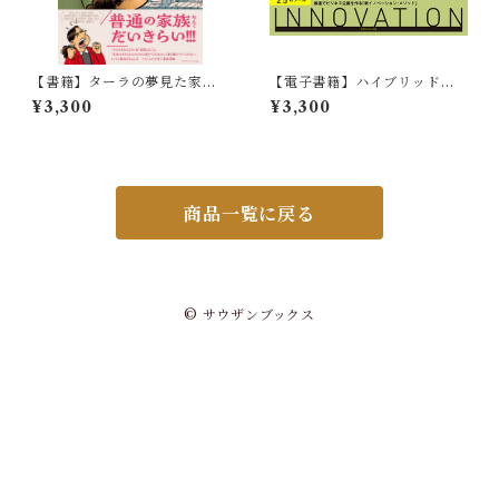
【書籍】ターラの夢見た家族
【電子書籍】ハイブリッド・
生活
イノベーション
¥3,300
¥3,300
商品一覧に戻る
© サウザンブックス