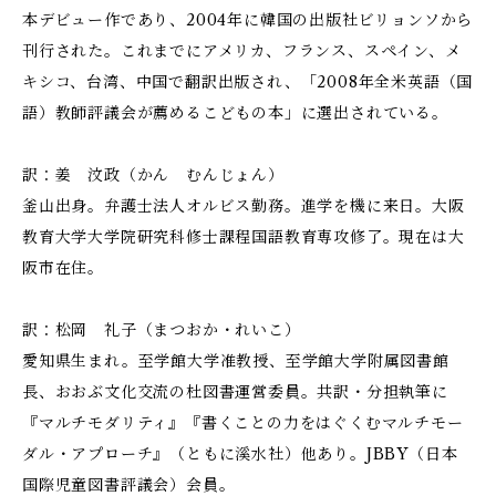
本デビュー作であり、2004年に韓国の出版社ビリョンソから
刊行された。これまでにアメリカ、フランス、スペイン、メ
キシコ、台湾、中国で翻訳出版され、「2008年全米英語（国
語）教師評議会が薦めるこどもの本」に選出されている。
訳：姜 汶政（かん むんじょん）
釜山出身。弁護士法人オルビス勤務。進学を機に来日。大阪
教育大学大学院研究科修士課程国語教育専攻修了。現在は大
阪市在住。
訳：松岡 礼子（まつおか・れいこ）
愛知県生まれ。至学館大学准教授、至学館大学附属図書館
長、おおぶ文化交流の杜図書運営委員。共訳・分担執筆に
『マルチモダリティ』『書くことの力をはぐくむマルチモー
ダル・アプローチ』（ともに溪水社）他あり。JBBY（日本
国際児童図書評議会）会員。