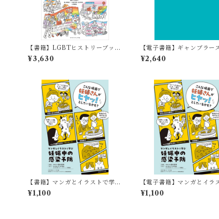
【書籍】LGBTヒストリーブック
【電子書籍】ギャンブラー
日本編 平等を求めて声を上げた
ノニマス 今日一日
¥3,630
¥2,640
人々の闘い
【書籍】マンガとイラストで学ぶ
【電子書籍】マンガとイラ
妊娠中の感染予防
学ぶ妊娠中の感染予防
¥1,100
¥1,100