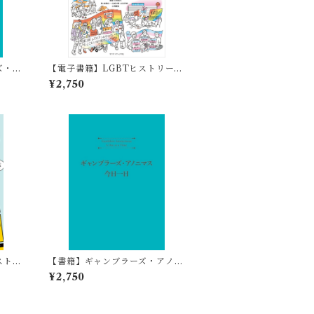
ズ・ア
【電子書籍】LGBTヒストリーブ
ック日本編 平等を求めて声を上
¥2,750
げた人々の闘い
ストで
【書籍】ギャンブラーズ・アノニ
マス 今日一日
¥2,750